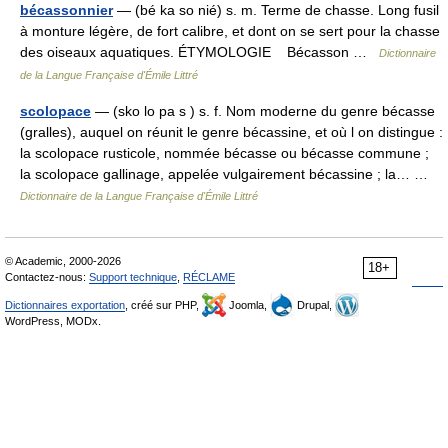
bécassonnier
— (bé ka so nié) s. m. Terme de chasse. Long fusil
à monture légère, de fort calibre, et dont on se sert pour la chasse
des oiseaux aquatiques. ÉTYMOLOGIE Bécasson …
Dictionnaire
de la Langue Française d'Émile Littré
scolopace
— (sko lo pa s ) s. f. Nom moderne du genre bécasse
(gralles), auquel on réunit le genre bécassine, et où l on distingue :
la scolopace rusticole, nommée bécasse ou bécasse commune ;
la scolopace gallinage, appelée vulgairement bécassine ; la… …
Dictionnaire de la Langue Française d'Émile Littré
© Academic, 2000-2026
18+
Contactez-nous:
Support technique
,
RÉCLAME
Dictionnaires exportation
, créé sur PHP,
Joomla,
Drupal,
WordPress, MODx.