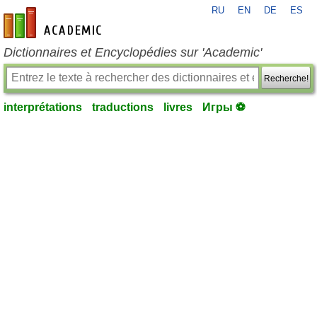
RU
EN
DE
ES
fr-academic.com
Dictionnaires et Encyclopédies sur 'Academic'
Recherche!
interprétations
traductions
livres
Игры ⚽