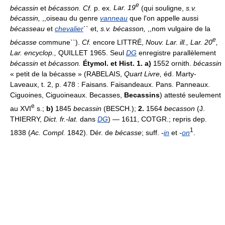
e
bécassin
et
bécasson. Cf.
p. ex.
Lar. 19
(qui souligne,
s.v.
bécassin,
,,oiseau du genre
vanneau
que l'on appelle aussi
bécasseau
et
chevalier
`` et,
s.v. bécasson,
,,nom vulgaire de la
e
bécasse
commune``).
Cf.
encore LITTRÉ,
Nouv. Lar. ill., Lar. 20
,
Lar. encyclop.,
QUILLET 1965. Seul
DG
enregistre parallèlement
bécassin
et
bécasson.
Étymol. et Hist. 1. a)
1552 ornith.
bécassin
« petit de la bécasse » (RABELAIS,
Quart Livre,
éd. Marty-
Laveaux, t. 2, p. 478 : Faisans. Faisandeaux. Pans. Panneaux.
Ciguoines, Ciguoineaux. Becasses,
Becassins
) attesté seulement
e
au XVI
s.;
b)
1845
becassin
(BESCH.);
2.
1564
becasson
(J.
THIERRY,
Dict. fr.-lat.
dans
DG
) — 1611, COTGR.; repris dep.
1
1838 (
Ac. Compl.
1842). Dér. de
bécasse
; suff.
-
in
et
-
on
.