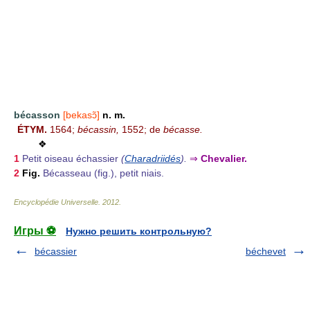
bécasson
[bekasɔ̃]
n. m.
ÉTYM.
1564;
bécassin,
1552; de
bécasse.
❖
1
Petit oiseau échassier
(
Charadriidés
).
⇒
Chevalier.
2
Fig.
Bécasseau (fig.), petit niais.
Encyclopédie Universelle
.
2012
.
Игры ⚽
Нужно решить контрольную?
bécassier
béchevet