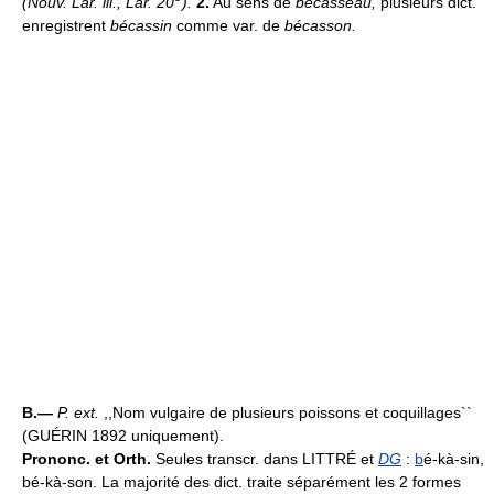
(Nouv. Lar. ill., Lar. 20
).
2.
Au sens de
bécasseau,
plusieurs dict.
enregistrent
bécassin
comme var. de
bécasson.
B.—
P. ext.
,,Nom vulgaire de plusieurs poissons et coquillages``
(GUÉRIN 1892 uniquement).
Prononc. et Orth.
Seules transcr. dans LITTRÉ et
DG
:
b
é-kà-sin,
bé-kà-son. La majorité des dict. traite séparément les 2 formes