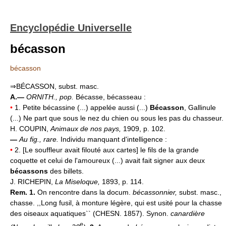
Encyclopédie Universelle
bécasson
bécasson
⇒BÉCASSON, subst. masc.
A.—
ORNITH.,
pop.
Bécasse, bécasseau :
•
1. Petite bécassine (...) appelée aussi (...)
Bécasson
, Gallinule
(...) Ne part que sous le nez du chien ou sous les pas du chasseur.
H. COUPIN,
Animaux de nos pays,
1909, p. 102.
—
Au fig., rare.
Individu manquant d'intelligence :
•
2. [Le souffleur avait filouté aux cartes] le fils de la grande
coquette et celui de l'amoureux (...) avait fait signer aux deux
bécassons
des billets.
J. RICHEPIN,
La Miseloque,
1893, p. 114.
Rem. 1.
On rencontre dans la docum.
bécassonnier,
subst. masc.,
chasse. ,,Long fusil, à monture légère, qui est usité pour la chasse
des oiseaux aquatiques`` (CHESN. 1857). Synon.
canardière
e