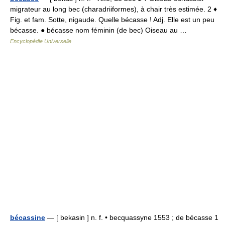
migrateur au long bec (charadriiformes), à chair très estimée. 2 ♦
Fig. et fam. Sotte, nigaude. Quelle bécasse ! Adj. Elle est un peu
bécasse. ● bécasse nom féminin (de bec) Oiseau au …
Encyclopédie Universelle
bécassine
— [ bekasin ] n. f. • becquassyne 1553 ; de bécasse 1