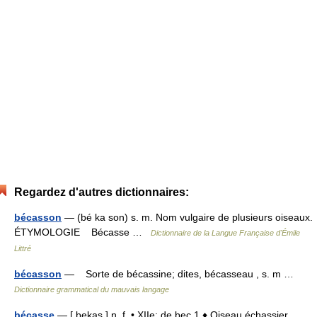
Regardez d'autres dictionnaires:
bécasson
— (bé ka son) s. m. Nom vulgaire de plusieurs oiseaux.
ÉTYMOLOGIE Bécasse …
Dictionnaire de la Langue Française d'Émile
Littré
bécasson
— Sorte de bécassine; dites, bécasseau , s. m …
Dictionnaire grammatical du mauvais langage
bécasse
— [ bekas ] n. f. • XIIe; de bec 1 ♦ Oiseau échassier