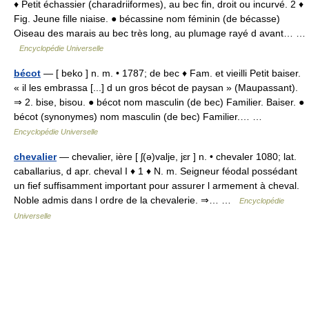
♦ Petit échassier (charadriiformes), au bec fin, droit ou incurvé. 2 ♦
Fig. Jeune fille niaise. ● bécassine nom féminin (de bécasse)
Oiseau des marais au bec très long, au plumage rayé d avant… …
Encyclopédie Universelle
bécot
— [ beko ] n. m. • 1787; de bec ♦ Fam. et vieilli Petit baiser.
« il les embrassa [...] d un gros bécot de paysan » (Maupassant).
⇒ 2. bise, bisou. ● bécot nom masculin (de bec) Familier. Baiser. ●
bécot (synonymes) nom masculin (de bec) Familier.… …
Encyclopédie Universelle
chevalier
— chevalier, ière [ ʃ(ə)valje, jɛr ] n. • chevaler 1080; lat.
caballarius, d apr. cheval I ♦ 1 ♦ N. m. Seigneur féodal possédant
un fief suffisamment important pour assurer l armement à cheval.
Noble admis dans l ordre de la chevalerie. ⇒… …
Encyclopédie
Universelle